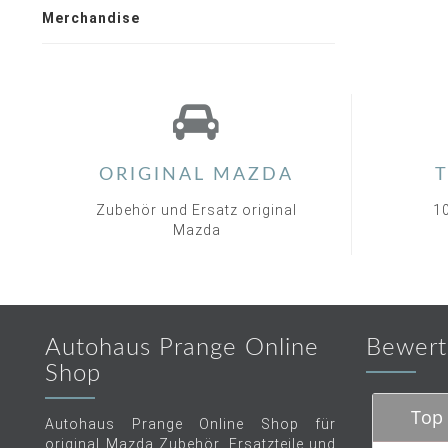
Merchandise
ORIGINAL MAZDA
T
Zubehör und Ersatz original
1
Mazda
Autohaus Prange Online
Bewert
Shop
Top 
Autohaus Prange Online Shop für
original Mazda Zubehör, Ersatzteile und