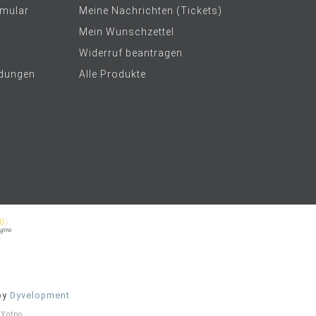
rmular
Meine Nachrichten (Tickets)
Mein Wunschzettel
Widerruf beantragen
dungen
Alle Produkte
by
Dyvelopment
t
Yotpo