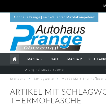
M
Autohaus Prange | seit 40 Jahren Mazdakompetenz
MAZDA
SALE
MAZDA PFLEGE U. LACK
Original Mazda Zubehör
Startseite
Schlagworte
Mazda MX-5 Thermoflasch
ARTIKEL MIT SCHLAGW
THERMOFLASCHE