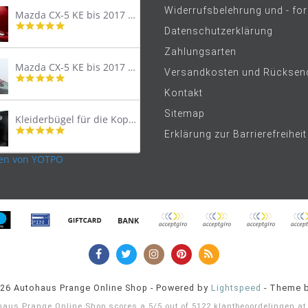
Widerrufsbelehrung und - fo
Mazda CX-5 KE bis 2017 Trittschutzleiste Edelstahl original
4.8
Datenschutzerklärung
star
rating
Zahlungsarten
Mazda CX-5 KE bis 2017 Lastenträger Dachträger
Versandkosten und Rücksen
4.9
star
Kontakt
rating
Sitemap
Kleiderbügel für die Kopfstütze
4.9
Erklärung zur Barrierefreiheit
star
rating
en von YOTPO
026 Autohaus Prange Online Shop - Powered by
Lightspeed
- Theme 
haus Prange Online Shop
scores a
5
/
5
out of
5122
klantbeoordelingen a