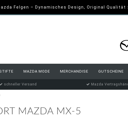
azda Felgen – Dynamisches Design, Original Qualität
STIFTE
MAZDA MODE
MERCHANDISE
GUTSCHEINE
schneller Versand
Mazda Vertragshänd
e
ORT MAZDA MX-5