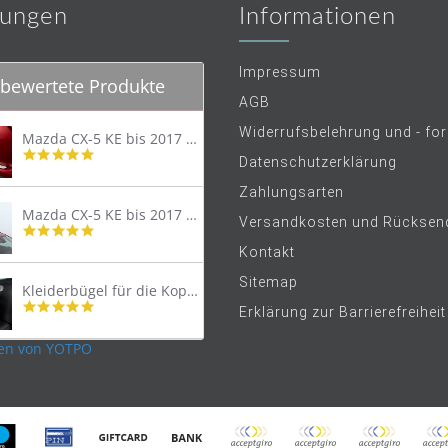
ungen
Informationen
Impressum
bewertete Produkte
AGB
Widerrufsbelehrung und - fo
Mazda CX-5 KE bis 2017 Trittschutzleiste Edelstahl original
4.8
Datenschutzerklärung
star
rating
Zahlungsarten
Mazda CX-5 KE bis 2017 Lastenträger Dachträger
Versandkosten und Rücksen
4.9
star
Kontakt
rating
Sitemap
Kleiderbügel für die Kopfstütze
4.9
Erklärung zur Barrierefreiheit
star
rating
en von YOTPO