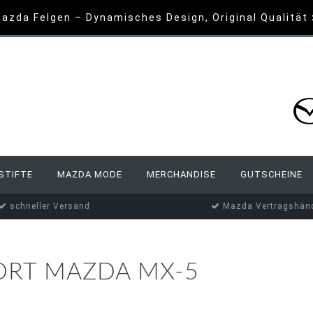
azda Felgen – Dynamisches Design, Original Qualität
STIFTE
MAZDA MODE
MERCHANDISE
GUTSCHEINE
schneller Versand
Mazda Vertragshänd
ORT MAZDA MX-5