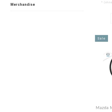
* (ohn
Merchandise
Sale
Mazda 