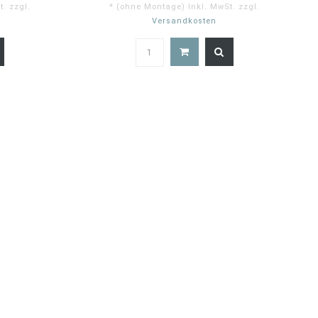
. zzgl.
* (ohne Montage) Inkl. MwSt. zzgl.
Versandkosten