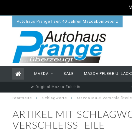
M
Autohaus Prange | seit 40 Jahren Mazdakompetenz
MAZDA
SALE
MAZDA PFLEGE U. LACK
Original Mazda Zubehör
Startseite
Schlagworte
Mazda MX-5 Verschleißteile
ARTIKEL MIT SCHLAGW
VERSCHLEISSTEILE