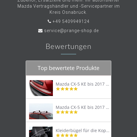
Zubehör, Ersatzteile und mehr. Ihr autorisierter
Mazda Vertragshändler und -Servicepartner im
Kreis Osnabrück.
+49 5409949124
service@prange-shop.de
Bewertungen
Top bewertete Produkte
Mazda CX-5 KE bis 2017 Trittschutzleiste Edelstahl original
4.8
star
rating
Mazda CX-5 KE bis 2017 Lastenträger Dachträger
4.9
star
rating
Kleiderbügel für die Kopfstütze
4.9