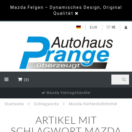
Mazda Felgen – Dynamisches Design, Original
Qualität
EUR
(0)
Mazda Vertragshändler
Startseite
Schlagworte
Mazda Reifendichtmittel
ARTIKEL MIT
SCHLAGWORT MAZDA