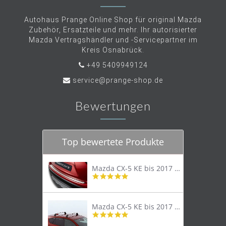
Autohaus Prange Online Shop für original Mazda
Zubehör, Ersatzteile und mehr. Ihr autorisierter
Mazda Vertragshändler und -Servicepartner im
Kreis Osnabrück.
+49 5409949124
service@prange-shop.de
Bewertungen
Top bewertete Produkte
Mazda CX-5 KE bis 2017 Trittschutzleiste Edelstahl original
4.8
star
rating
Mazda CX-5 KE bis 2017 Lastenträger Dachträger
4.9
star