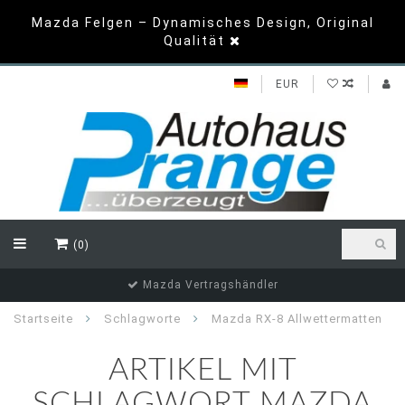
Mazda Felgen – Dynamisches Design, Original
Qualität
EUR
(0)
Mazda Vertragshändler
Startseite
Schlagworte
Mazda RX-8 Allwettermatten
ARTIKEL MIT
SCHLAGWORT MAZDA