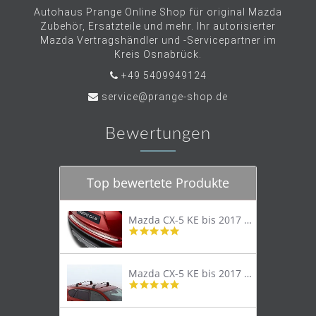
Autohaus Prange Online Shop für original Mazda
Zubehör, Ersatzteile und mehr. Ihr autorisierter
Mazda Vertragshändler und -Servicepartner im
Kreis Osnabrück.
+49 5409949124
service@prange-shop.de
Bewertungen
Top bewertete Produkte
Mazda CX-5 KE bis 2017 Trittschutzleiste Edelstahl original
4.8
star
rating
Mazda CX-5 KE bis 2017 Lastenträger Dachträger
4.9
star
rating