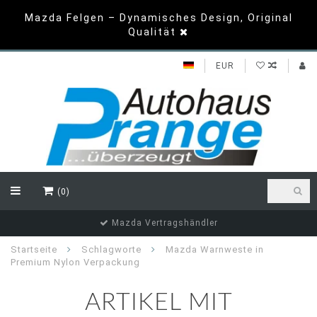
Mazda Felgen – Dynamisches Design, Original
Qualität
EUR
(0)
Mazda Vertragshändler
Startseite
Schlagworte
Mazda Warnweste in
Premium Nylon Verpackung
ARTIKEL MIT