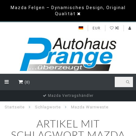
Mazda Felgen – Dynamisches Design, Original
Qualität
EUR
(0)
Mazda Vertragshändler
Startseite
Schlagworte
Mazda Warnweste
ARTIKEL MIT
SCHLAGWORT MAZDA