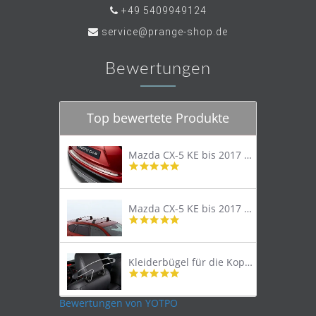
+49 5409949124
service@prange-shop.de
Bewertungen
Top bewertete Produkte
Mazda CX-5 KE bis 2017 Trittschutzleiste Edelstahl original
4.8
star
rating
Mazda CX-5 KE bis 2017 Lastenträger Dachträger
4.9
star
rating
Kleiderbügel für die Kopfstütze
4.9
star
rating
Bewertungen von YOTPO