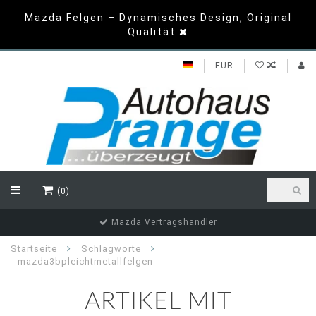
Mazda Felgen – Dynamisches Design, Original
Qualität
EUR
(0)
Mazda Vertragshändler
Startseite
Schlagworte
mazda3bpleichtmetallfelgen
ARTIKEL MIT