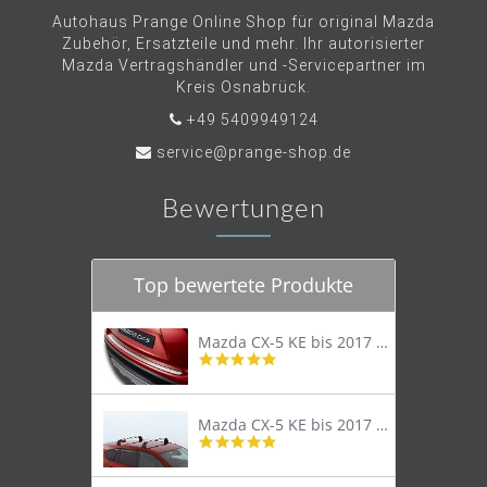
Autohaus Prange Online Shop für original Mazda
Zubehör, Ersatzteile und mehr. Ihr autorisierter
Mazda Vertragshändler und -Servicepartner im
Kreis Osnabrück.
+49 5409949124
service@prange-shop.de
Bewertungen
Top bewertete Produkte
Mazda CX-5 KE bis 2017 Trittschutzleiste Edelstahl original
4.8
star
rating
Mazda CX-5 KE bis 2017 Lastenträger Dachträger
4.9
star
rating