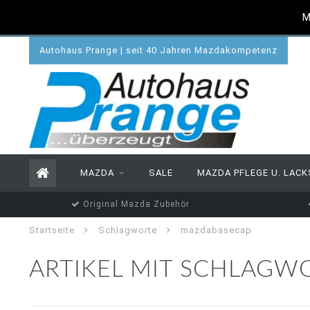
M
Autohaus Prange | seit 40 Jahren Mazdakompetenz
MAZDA
SALE
MAZDA PFLEGE U. LACK
Original Mazda Zubehör
Startseite
Schlagworte
mazdabasecap
ARTIKEL MIT SCHLAGW