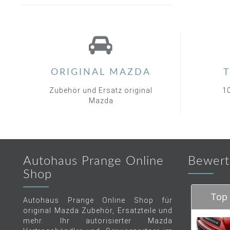
ORIGINAL MAZDA
T
Zubehör und Ersatz original
1
Mazda
Autohaus Prange Online
Bewert
Shop
Top 
Autohaus Prange Online Shop für
original Mazda Zubehör, Ersatzteile und
mehr. Ihr autorisierter Mazda