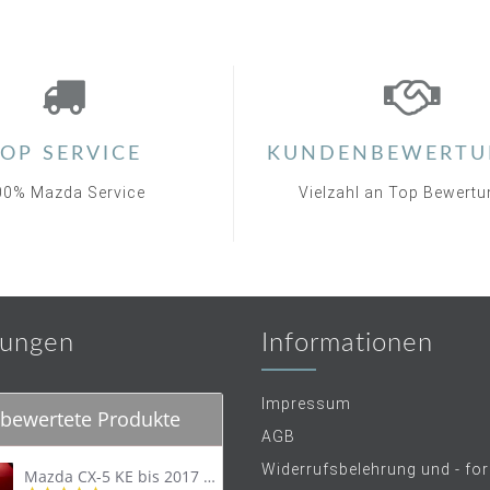
OP SERVICE
KUNDENBEWERTU
00% Mazda Service
Vielzahl an Top Bewert
ungen
Informationen
Impressum
bewertete Produkte
AGB
Widerrufsbelehrung und - fo
Mazda CX-5 KE bis 2017 Trittschutzleiste Edelstahl original