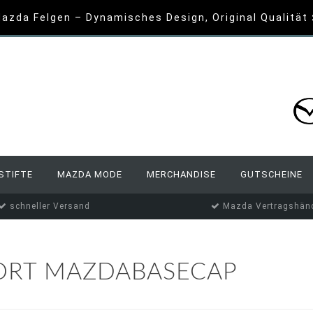
azda Felgen – Dynamisches Design, Original Qualität
STIFTE
MAZDA MODE
MERCHANDISE
GUTSCHEINE
schneller Versand
Mazda Vertragshänd
ORT MAZDABASECAP