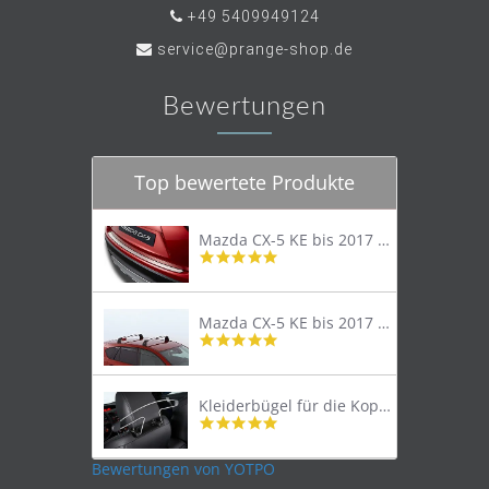
+49 5409949124
service@prange-shop.de
Bewertungen
Top bewertete Produkte
Mazda CX-5 KE bis 2017 Trittschutzleiste Edelstahl original
4.8
star
rating
Mazda CX-5 KE bis 2017 Lastenträger Dachträger
4.9
star
rating
Kleiderbügel für die Kopfstütze
4.9
star
rating
Bewertungen von YOTPO