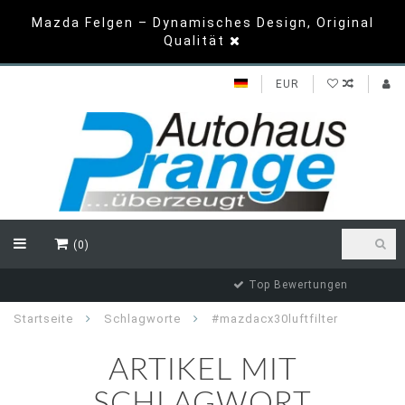
Mazda Felgen – Dynamisches Design, Original
Qualität
EUR
(0)
Top Bewertungen
Startseite
Schlagworte
#mazdacx30luftfilter
ARTIKEL MIT
SCHLAGWORT