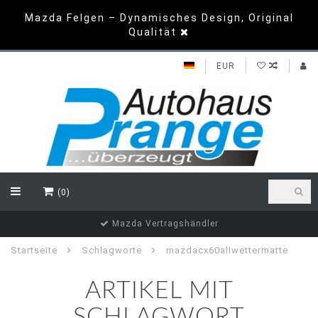
Mazda Felgen – Dynamisches Design, Original
Qualität
EUR
(0)
Mazda Vertragshändler
Startseite
Schlagworte
mazdacx60allwettermatte
ARTIKEL MIT
SCHLAGWORT