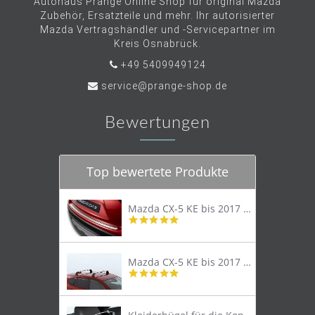
Autohaus Prange Online Shop für original Mazda
Zubehör, Ersatzteile und mehr. Ihr autorisierter
Mazda Vertragshändler und -Servicepartner im
Kreis Osnabrück.
+49 5409949124
service@prange-shop.de
Bewertungen
Top bewertete Produkte
Mazda CX-5 KE bis 2017 Trittschutzleiste Edelstahl original
4.8
star
rating
Mazda CX-5 KE bis 2017 Lastenträger Dachträger
4.9
star
rating