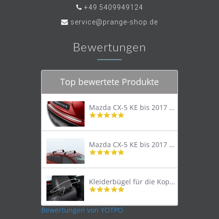
+49 5409949124
service@prange-shop.de
Bewertungen
Top bewertete Produkte
Mazda CX-5 KE bis 2017 Trittschutzleiste Edelstahl original
4.8
star
rating
Mazda CX-5 KE bis 2017 Lastenträger Dachträger
4.9
star
rating
Kleiderbügel für die Kopfstütze
4.9
star
rating
Bewertungen von YOTPO