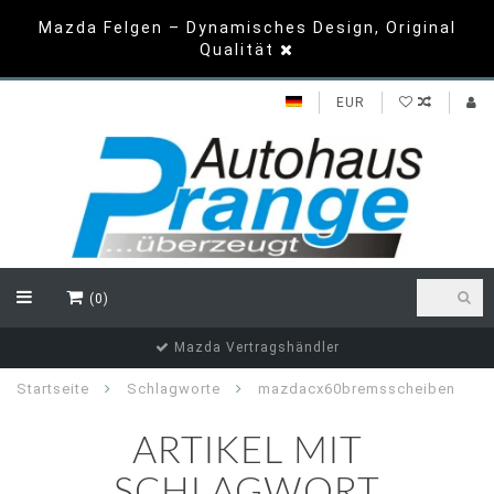
Mazda Felgen – Dynamisches Design, Original
Qualität
EUR
(0)
Mazda Vertragshändler
Startseite
Schlagworte
mazdacx60bremsscheiben
ARTIKEL MIT
SCHLAGWORT