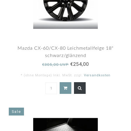
Mazda CX-60/CX-80 Leichmetallfelge 18"
schwarz/glänzend
€254,00
€305,00 UVP
* (ohne Montage) Inkl. MwSt. zzgl.
Versandkosten
Sale