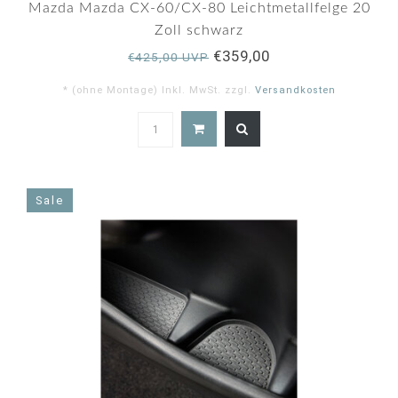
Mazda Mazda CX-60/CX-80 Leichtmetallfelge 20
Zoll schwarz
€359,00
€425,00 UVP
* (ohne Montage) Inkl. MwSt. zzgl.
Versandkosten
5.0
star
rating
Sale