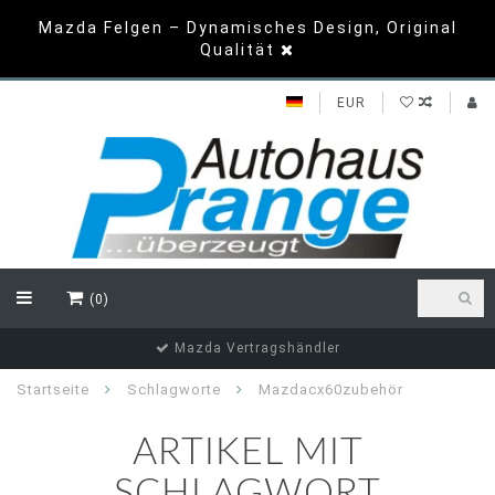
Mazda Felgen – Dynamisches Design, Original
Qualität
EUR
(0)
Top Bewertungen
Startseite
Schlagworte
Mazdacx60zubehör
ARTIKEL MIT
SCHLAGWORT