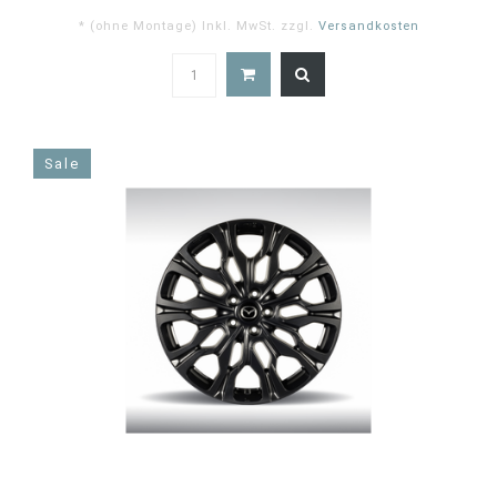
* (ohne Montage) Inkl. MwSt. zzgl.
Versandkosten
5.0
star
rating
Sale