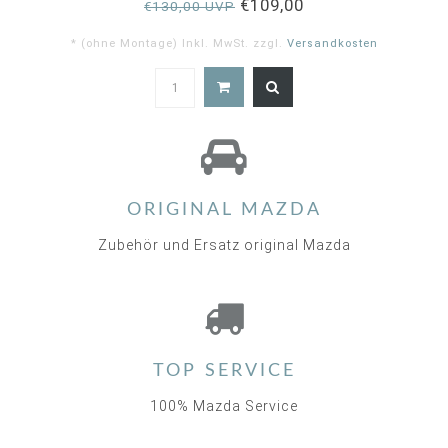
€109,00
€130,00 UVP
* (ohne Montage) Inkl. MwSt. zzgl.
Versandkosten
5.0
star
rating
ORIGINAL MAZDA
Zubehör und Ersatz original Mazda
TOP SERVICE
100% Mazda Service