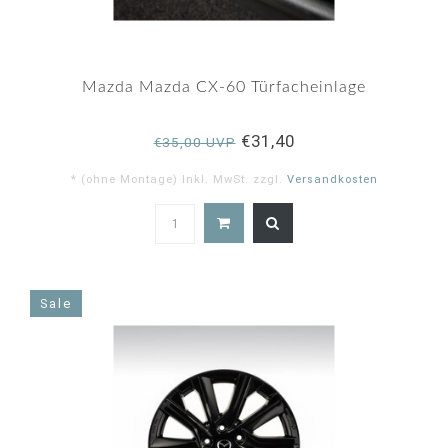
Mazda Mazda CX-60 Türfacheinlage
€31,40
€35,00 UVP
* (ohne Montage) Inkl. MwSt. zzgl.
Versandkosten
5.0
star
rating
Sale