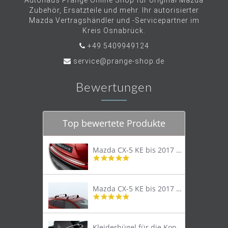
Autohaus Prange Online Shop für original Mazda
Zubehör, Ersatzteile und mehr. Ihr autorisierter
Mazda Vertragshändler und -Servicepartner im
Kreis Osnabrück.
+49 5409949124
service@prange-shop.de
Bewertungen
Top bewertete Produkte
Mazda CX-5 KE bis 2017 Trittschutzleiste Edelstahl original
4.8
star
rating
Mazda CX-5 KE bis 2017 Lastenträger Dachträger
4.9
star
rating
Kleiderbügel für die Kopfstütze