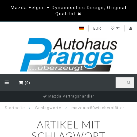
Mazda Felgen – Dynamisches Design, Original
Qualität
EUR
(0)
Mazda Vertragshändler
Startseite
Schlagworte
mazdacx80wischerblätter
ARTIKEL MIT
SCHLAGWORT