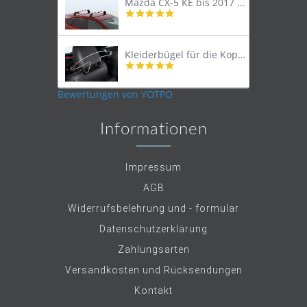
Mazda CX-5 KE bis 2017 Lastenträger Dachträger
4.9
star
rating
Kleiderbügel für die Kopfstütze
4.9
star
rating
Bewertungen von YOTPO
Informationen
Impressum
AGB
Widerrufsbelehrung und - formular
Datenschutzerklärung
Zahlungsarten
Versandkosten und Rücksendungen
Kontakt