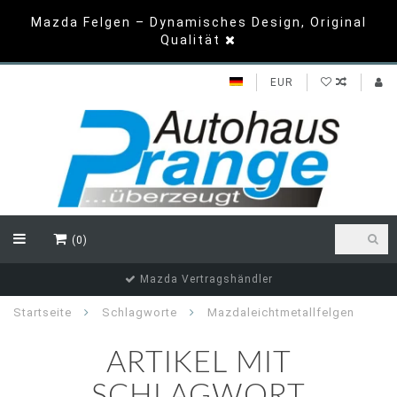
Mazda Felgen – Dynamisches Design, Original
Qualität
EUR
(0)
Mazda Vertragshändler
Startseite
Schlagworte
Mazdaleichtmetallfelgen
ARTIKEL MIT
SCHLAGWORT