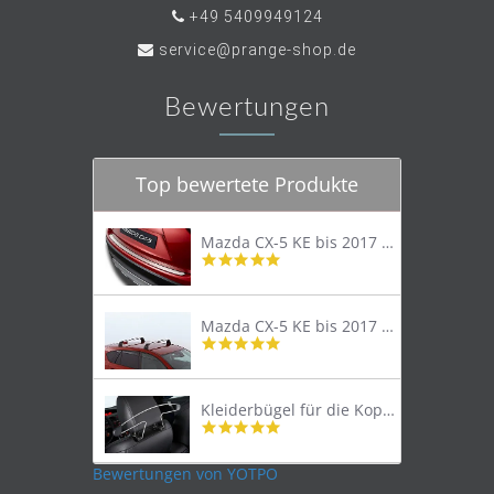
+49 5409949124
service@prange-shop.de
Bewertungen
Top bewertete Produkte
Mazda CX-5 KE bis 2017 Trittschutzleiste Edelstahl original
4.8
star
rating
Mazda CX-5 KE bis 2017 Lastenträger Dachträger
4.9
star
rating
Kleiderbügel für die Kopfstütze
4.9
star
rating
Bewertungen von YOTPO