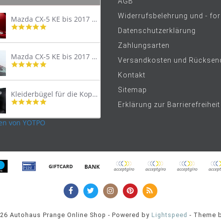
AGB
Widerrufsbelehrung und - fo
Mazda CX-5 KE bis 2017 Trittschutzleiste Edelstahl original
4.8
Datenschutzerklärung
star
rating
Zahlungsarten
Mazda CX-5 KE bis 2017 Lastenträger Dachträger
Versandkosten und Rücksen
4.9
star
Kontakt
rating
Sitemap
Kleiderbügel für die Kopfstütze
4.9
Erklärung zur Barrierefreiheit
star
rating
en von YOTPO
026 Autohaus Prange Online Shop - Powered by
Lightspeed
- Theme 