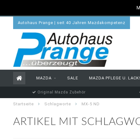
M
Autohaus Prange | seit 40 Jahren Mazdakompetenz
MAZDA
SALE
MAZDA PFLEGE U. LACK
Original Mazda Zubehör
Startseite
Schlagworte
MX-5 ND
ARTIKEL MIT SCHLAGW