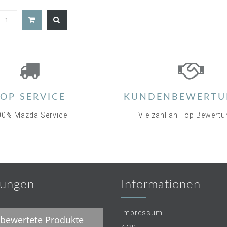
5.0
star
rating
OP SERVICE
KUNDENBEWERTU
00% Mazda Service
Vielzahl an Top Bewert
ungen
Informationen
Impressum
bewertete Produkte