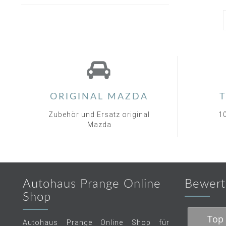
ORIGINAL MAZDA
T
Zubehör und Ersatz original
1
Mazda
Autohaus Prange Online
Bewert
Shop
Top 
Autohaus Prange Online Shop für