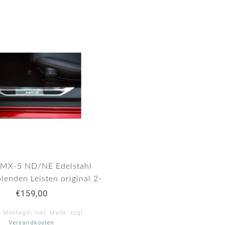
MX-5 ND/NE Edelstahl
blenden Leisten original 2-
teilig
€159,00
e Montage) Inkl. MwSt. zzgl.
Versandkosten