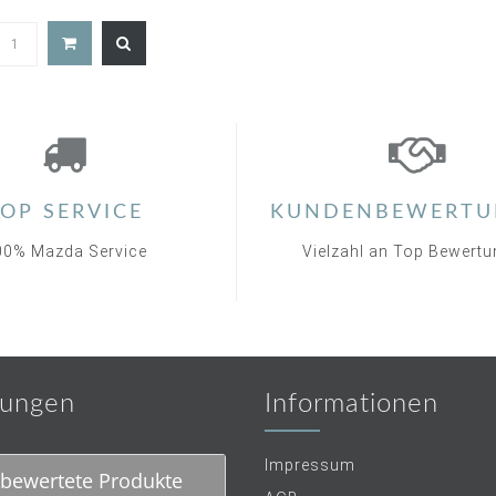
5.0
star
rating
OP SERVICE
KUNDENBEWERTU
00% Mazda Service
Vielzahl an Top Bewert
ungen
Informationen
Impressum
bewertete Produkte