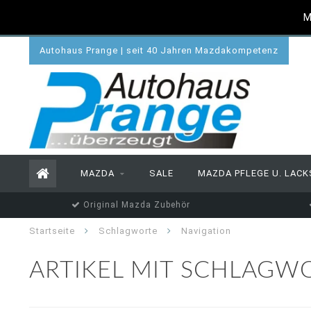
M
Autohaus Prange | seit 40 Jahren Mazdakompetenz
MAZDA
SALE
MAZDA PFLEGE U. LACK
Original Mazda Zubehör
Startseite
Schlagworte
Navigation
ARTIKEL MIT SCHLAGW