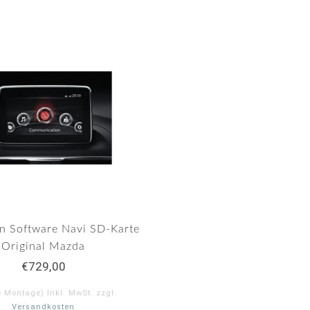
n Software Navi SD-Karte
Original Mazda
€729,00
e Montage) Inkl. MwSt. zzgl.
Versandkosten