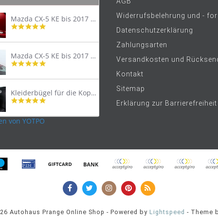
AGB
Widerrufsbelehrung und - fo
Mazda CX-5 KE bis 2017 Trittschutzleiste Edelstahl original
4.8
Datenschutzerklärung
star
rating
Zahlungsarten
Mazda CX-5 KE bis 2017 Lastenträger Dachträger
Versandkosten und Rücksen
4.9
star
Kontakt
rating
Sitemap
Kleiderbügel für die Kopfstütze
4.9
Erklärung zur Barrierefreiheit
star
rating
en von YOTPO
026 Autohaus Prange Online Shop - Powered by
Lightspeed
- Theme 