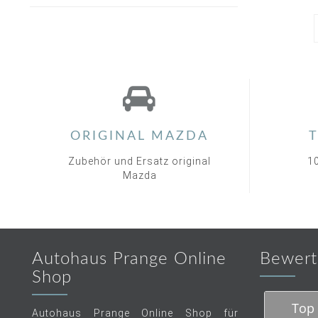
ORIGINAL MAZDA
T
Zubehör und Ersatz original
1
Mazda
Autohaus Prange Online
Bewert
Shop
Top 
Autohaus Prange Online Shop für