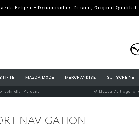
azda Felgen – Dynamisches Design, Original Qualität
STIFTE
MAZDA MODE
MERCHANDISE
GUTSCHEINE
schneller Versand
Mazda Vertragshänd
ORT NAVIGATION