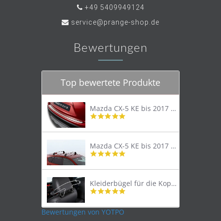
+49 5409949124
service@prange-shop.de
Bewertungen
Top bewertete Produkte
Mazda CX-5 KE bis 2017 Trittschutzleiste Edelstahl original
4.8
star
rating
Mazda CX-5 KE bis 2017 Lastenträger Dachträger
4.9
star
rating
Kleiderbügel für die Kopfstütze
4.9
star
rating
Bewertungen von YOTPO