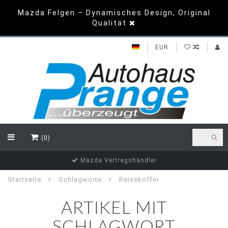
Mazda Felgen – Dynamisches Design, Original
Qualität
EUR
(0)
Mazda Vertragshändler
Startseite
Schlagworte
Reisekoffer
ARTIKEL MIT
SCHLAGWORT