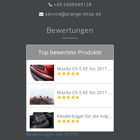
+49 5409949124
service@prange-shop.de
Bewertungen
Top bewertete Produkte
Mazda CX-5 KE bis 2017 Trittschutzleiste Edelstahl original
4.8
star
rating
Mazda CX-5 KE bis 2017 Lastenträger Dachträger
4.9
star
rating
Kleiderbügel für die Kopfstütze
4.9
star
rating
Bewertungen von YOTPO