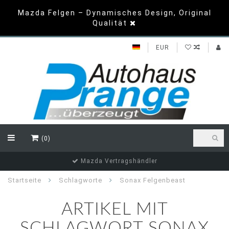
Mazda Felgen – Dynamisches Design, Original
Qualität
EUR
(0)
Mazda Vertragshändler
Startseite
Schlagworte
Sonax Felgenbeast
ARTIKEL MIT
SCHLAGWORT SONAX