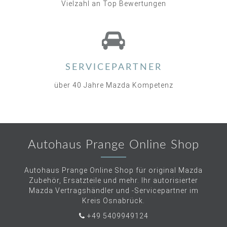
Vielzahl an Top Bewertungen
SERVICEPARTNER
über 40 Jahre Mazda Kompetenz
Autohaus Prange Online Shop
Autohaus Prange Online Shop für original Mazda
Zubehör, Ersatzteile und mehr. Ihr autorisierter
Mazda Vertragshändler und -Servicepartner im
Kreis Osnabrück.
+49 5409949124