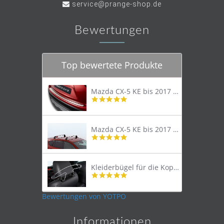
service@prange-shop.de
Bewertungen
Top bewertete Produkte
Mazda CX-5 KE bis 2017 Trittschutzleiste Edelstahl original
4.8
star
rating
Mazda CX-5 KE bis 2017 Lastenträger Dachträger
4.9
star
rating
Kleiderbügel für die Kopfstütze
4.9
star
rating
Bewertungen von YOTPO
Informationen