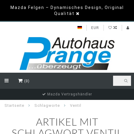
Mazda Felgen – Dynamisches Design, Original
Qualität
EUR
(0)
Mazda Vertragshändler
Startseite
Schlagworte
Ventil
ARTIKEL MIT
SCHLAGWORT VENTIL