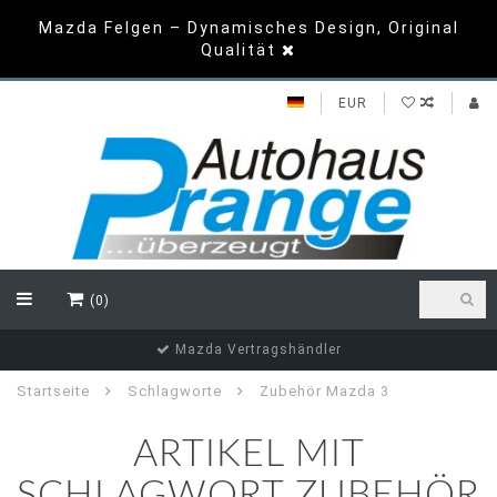
Mazda Felgen – Dynamisches Design, Original
Qualität
EUR
(0)
Mazda Vertragshändler
Startseite
Schlagworte
Zubehör Mazda 3
ARTIKEL MIT
SCHLAGWORT ZUBEHÖR