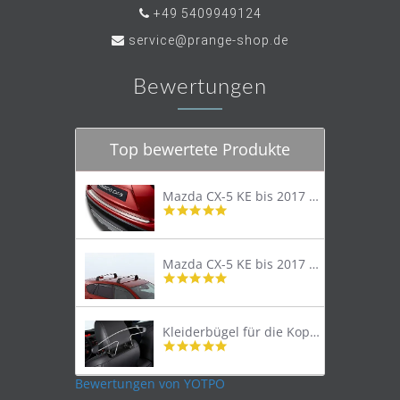
+49 5409949124
service@prange-shop.de
Bewertungen
Top bewertete Produkte
Mazda CX-5 KE bis 2017 Trittschutzleiste Edelstahl original
4.8
star
rating
Mazda CX-5 KE bis 2017 Lastenträger Dachträger
4.9
star
rating
Kleiderbügel für die Kopfstütze
4.9
star
rating
Bewertungen von YOTPO