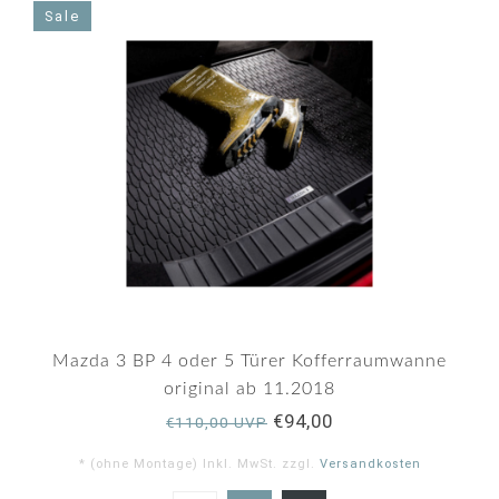
Sale
Mazda 3 BP 4 oder 5 Türer Kofferraumwanne
original ab 11.2018
€94,00
€110,00 UVP
* (ohne Montage) Inkl. MwSt. zzgl.
Versandkosten