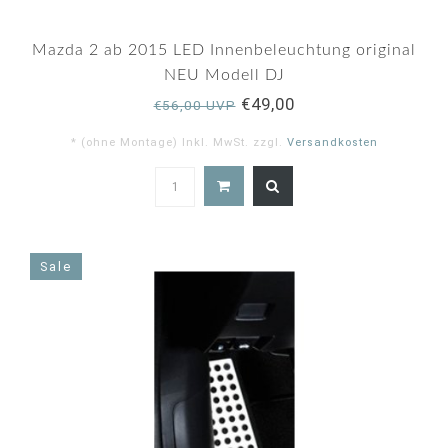
Mazda 2 ab 2015 LED Innenbeleuchtung original
NEU Modell DJ
€49,00
€56,00 UVP
* (ohne Montage) Inkl. MwSt. zzgl.
Versandkosten
4.0
star
rating
Sale