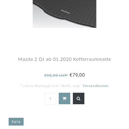
Mazda 2 DJ ab 01.2020 Kofferraummatte
€79,00
€95,00 UVP
* (ohne Montage) Inkl. MwSt. zzgl.
Versandkosten
5.0
star
rating
Sale