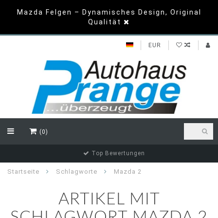
Mazda Felgen – Dynamisches Design, Original
Qualität
EUR
(0)
Top Bewertungen
Startseite
Schlagworte
Mazda 2
ARTIKEL MIT
SCHLAGWORT MAZDA 2