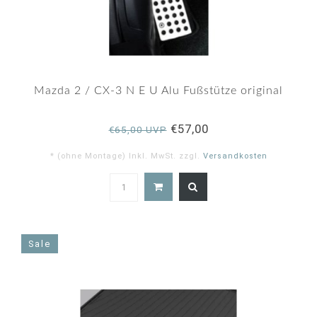
Mazda 2 / CX-3 N E U Alu Fußstütze original
€57,00
€65,00 UVP
* (ohne Montage) Inkl. MwSt. zzgl.
Versandkosten
5.0
star
rating
Sale