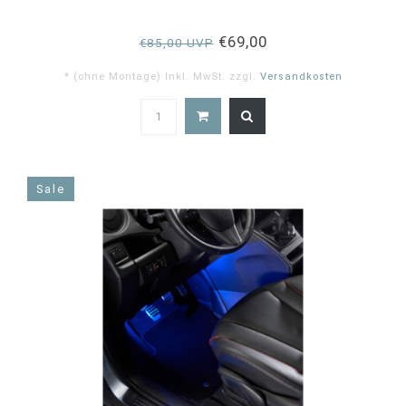
€69,00
€85,00 UVP
* (ohne Montage) Inkl. MwSt. zzgl.
Versandkosten
4.9
star
rating
Sale