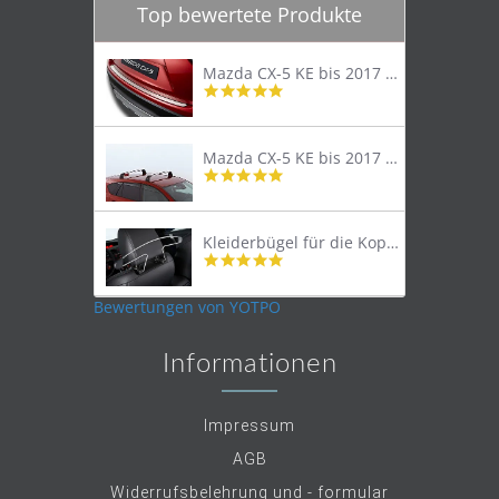
Top bewertete Produkte
Mazda CX-5 KE bis 2017 Trittschutzleiste Edelstahl original
4.8
star
rating
Mazda CX-5 KE bis 2017 Lastenträger Dachträger
4.9
star
rating
Kleiderbügel für die Kopfstütze
4.9
star
rating
Bewertungen von YOTPO
Informationen
Impressum
AGB
Widerrufsbelehrung und - formular