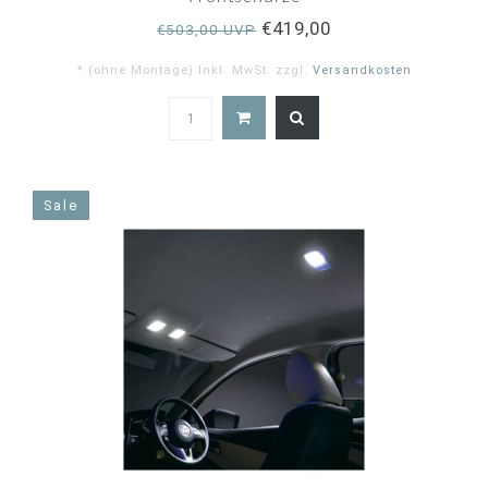
€419,00
€503,00 UVP
* (ohne Montage) Inkl. MwSt. zzgl.
Versandkosten
5.0
star
rating
Sale